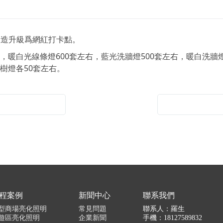
改造升級爲網紅打卡點。
，暖白光線條燈600套左右，藍光洗牆燈500套左右，暖白洗牆燈
樹燈各50套左右。
程案例
新聞中心
聯系我們
型商場亮化照明
常見問題
聯系人：羅生
遊區亮化照明
企業新聞
手機：18127589832