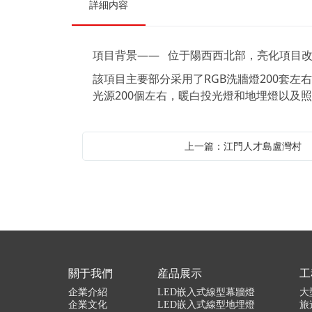
詳細内容
項目背景—— 位于陽西西北部，亮化項目
該項目主要部分采用了RGB洗牆燈200套左右
光源200個左右，暖白投光燈和地埋燈以及照
上一篇：江門人才島盧灣村
關于我們
産品展示
工
企業介紹
LED嵌入式線型幕牆燈
大
企業文化
LED嵌入式線型地埋燈
旅